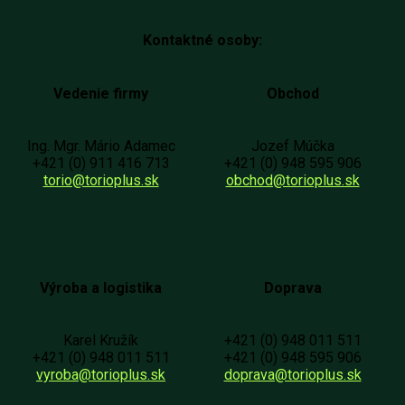
Kontaktné osoby:
Vedenie firmy
Obchod
Ing. Mgr. Mário Adamec
Jozef Múčka
+421 (0) 911 416 713
+421 (0) 948 595 906
torio@torioplus.sk
obchod@torioplus.sk
Výroba a logistika
Doprava
Karel Kružík
+421 (0) 948 011 511
+421 (0) 948 011 511
+421 (0) 948 595 906
vyroba@torioplus.sk
doprava@torioplus.sk