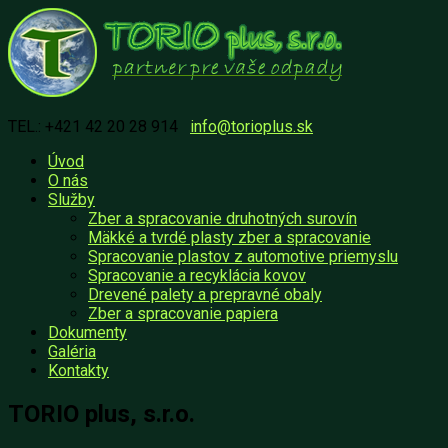
TEL.: +421 42 20 28 914
info@torioplus.sk
Úvod
O nás
Služby
Zber a spracovanie druhotných surovín
Mäkké a tvrdé plasty zber a spracovanie
Spracovanie plastov z automotive priemyslu
Spracovanie a recyklácia kovov
Drevené palety a prepravné obaly
Zber a spracovanie papiera
Dokumenty
Galéria
Kontakty
TORIO plus, s.r.o.