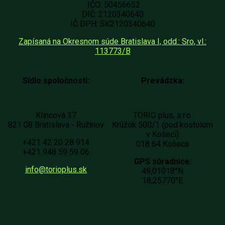
IČO: 50456652
DIČ: 2120340640
IČ DPH: SK2120340640
Zapísaná na Okresnom súde Bratislava I, odd.: Sro, vl.:
113773/B
Sídlo spoločnosti:
Prevádzka:
Klincová 37
TORIO plus, s.r.o.
821 08 Bratislava - Ružinov
Krúžok 500/1 (pod kostolom
v Košeci)
+421 42 20 28 914
018 64 Košeca
+421 948 59 59 06
GPS súradnice
:
info@torioplus.sk
49,01018°N
18,25770°E