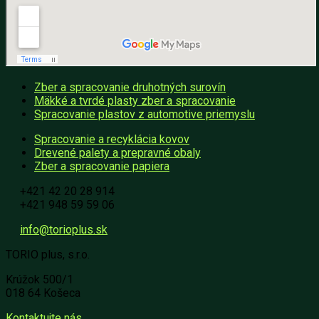
Zber a spracovanie druhotných surovín
Mäkké a tvrdé plasty zber a spracovanie
Spracovanie plastov z automotive priemyslu
Spracovanie a recyklácia kovov
Drevené palety a prepravné obaly
Zber a spracovanie papiera
+421 42 20 28 914
+421 948 59 59 06
info@torioplus.sk
TORIO plus, s.r.o.
Krúžok 500/1
018 64 Košeca
Kontaktujte nás